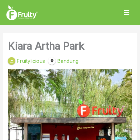
Skip
to
content
Kiara Artha Park
Fruitylicious
Bandung